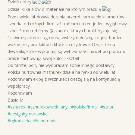
Dzień dobry
Dzisiaj kilka słów o materiale na którym pracuję
Przez wiele lat doświadczenia przerobiłam wiele kilometrów
sznurka od różnych firm, aż trafiłam na ten jeden, wyjątkowy
sznur 5 mm od firmy @sznurex, który charakteryzuje się
ścisłym splotem i ogromną wytrzymałością, co jest bardzo
ważne przy produktach które są użytkowe. Dzięki temu
dywaniki, które wykonuję są wytrzymałe i nawet po praniu w
pralce zachowują swój kolor i kształt.
Od tamtej pory nie wyobrażam sobie innego dostawcy.
Polska hurtownia @sznurex działa na rynku od wielu lat.
Pozdrawiam ekipę z @sznurex i cieszę się na kontynuację
współpracy.
Pozdrawiam
Basia M.
#sznurex,
#sznurekbawełniany,
#polskafirma,
#sznur,
#designbymurawska,
#rękodzieło
,
#handmade