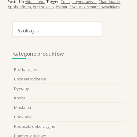
Posted in
Aktualności
Tagged
#designbymurawska
,
#handmade
,
#polskafirma
,
#rękodzieło
,
#sznur
,
#sznurex
,
sznurekbawełniany
Szukaj:
Kategorie produktów
Bez kategorii
Boże Narodzenie
Dywany
Kosze
Maskotki
Podkładki
Poduszki dekoracyjne
Pompony tiulowe