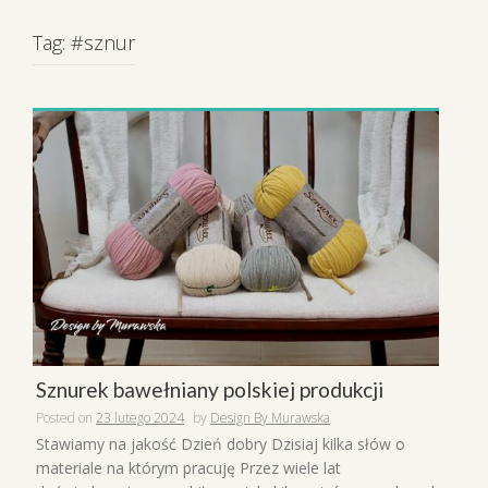
Tag:
#sznur
Sznurek bawełniany polskiej produkcji
Posted on
23 lutego 2024
by
Design By Murawska
Stawiamy na jakość Dzień dobry Dzisiaj kilka słów o
materiale na którym pracuję Przez wiele lat