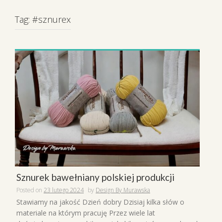
Tag:
#sznurex
Sznurek bawełniany polskiej produkcji
Posted on
23 lutego 2024
by
Design By Murawska
Stawiamy na jakość Dzień dobry Dzisiaj kilka słów o
materiale na którym pracuję Przez wiele lat