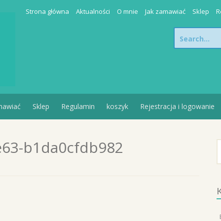
Strona główna
Aktualności
O mnie
Jak zamawiać
Sklep
R
Search
for:
mawiać
Sklep
Regulamin
koszyk
Rejestracja i logowanie
e63-b1da0cfdb982
S
K