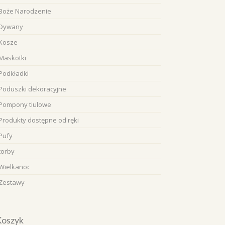
Boże Narodzenie
Dywany
Kosze
Maskotki
Podkładki
Poduszki dekoracyjne
Pompony tiulowe
Produkty dostępne od ręki
Pufy
torby
Wielkanoc
Zestawy
Koszyk