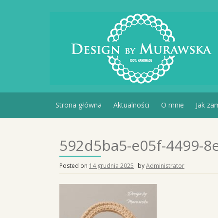
Skip
to
content
Strona główna
Aktualności
O mnie
Jak za
592d5ba5-e05f-4499-8
Posted on
14 grudnia 2025
by
Administrator