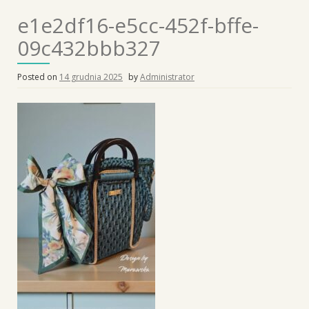
e1e2df16-e5cc-452f-bffe-
09c432bbb327
Posted on
14 grudnia 2025
by
Administrator