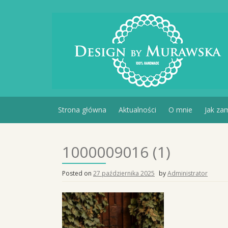
Skip
to
content
Strona główna
Aktualności
O mnie
Jak za
1000009016 (1)
Posted on
27 października 2025
by
Administrator