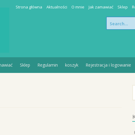
Strona główna
Aktualności
O mnie
Jak zamawiać
Sklep
R
Search
for:
mawiać
Sklep
Regulamin
koszyk
Rejestracja i logowanie
S
K