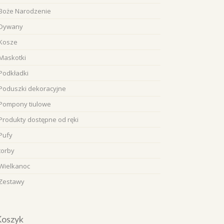
Boże Narodzenie
Dywany
Kosze
Maskotki
Podkładki
Poduszki dekoracyjne
Pompony tiulowe
Produkty dostępne od ręki
Pufy
torby
Wielkanoc
Zestawy
Koszyk