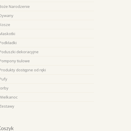
Boże Narodzenie
Dywany
Kosze
Maskotki
Podkładki
Poduszki dekoracyjne
Pompony tiulowe
Produkty dostępne od ręki
Pufy
torby
Wielkanoc
Zestawy
Koszyk