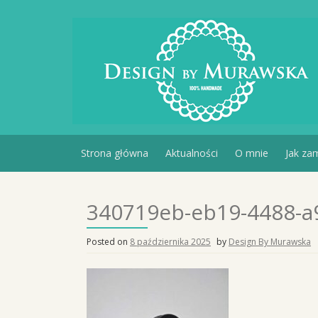
Skip
to
content
Strona główna
Aktualności
O mnie
Jak za
340719eb-eb19-4488-a
Posted on
8 października 2025
by
Design By Murawska