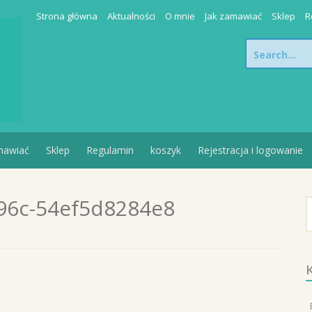
Strona główna
Aktualności
O mnie
Jak zamawiać
Sklep
R
Search
for:
mawiać
Sklep
Regulamin
koszyk
Rejestracja i logowanie
96c-54ef5d8284e8
S
K