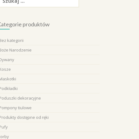
ategorie produktów
Bez kategorii
Boże Narodzenie
Dywany
Kosze
Maskotki
Podkładki
Poduszki dekoracyjne
Pompony tiulowe
Produkty dostępne od ręki
Pufy
torby