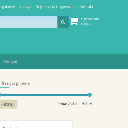
egulamin
koszyk
Rejestracja i logowanie
Kontakt
0 produkty
0,00
zł
Kontakt
iltruj wg ceny
Cena
Cena
Filtruj
Cena:
230 zł
—
520 zł
min.
maks.
zukaj: