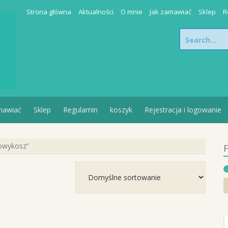
Strona główna
Aktualności
O mnie
Jak zamawiać
Sklep
R
Search
for:
mawiać
Sklep
Regulamin
koszyk
Rejestracja i logowanie
owykosz”
F
S