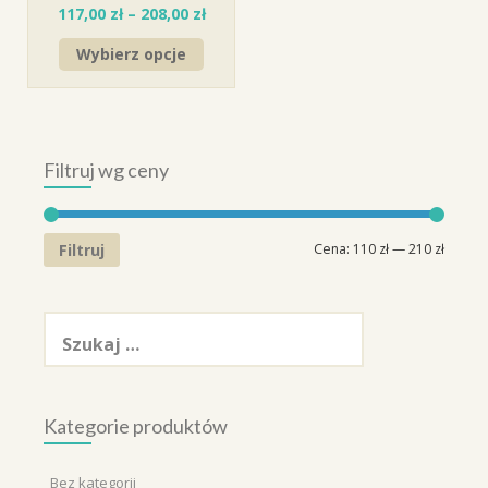
117,00
zł
–
208,00
zł
Wybierz opcje
Filtruj wg ceny
Cena
Cena
Filtruj
Cena:
110 zł
—
210 zł
min.
maks.
Szukaj:
Kategorie produktów
Bez kategorii