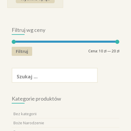
Filtruj wg ceny
Cena
Cena
Filtruj
Cena:
10 zł
—
20 zł
min.
maks.
Szukaj:
Kategorie produktów
Bez kategorii
Boże Narodzenie