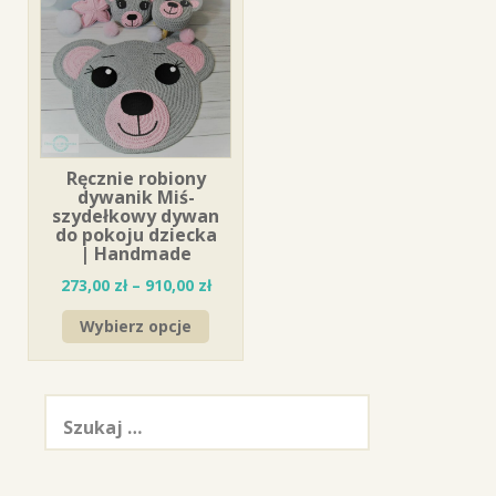
Ręcznie robiony
dywanik Miś-
szydełkowy dywan
do pokoju dziecka
| Handmade
273,00
zł
–
910,00
zł
Wybierz opcje
Szukaj: