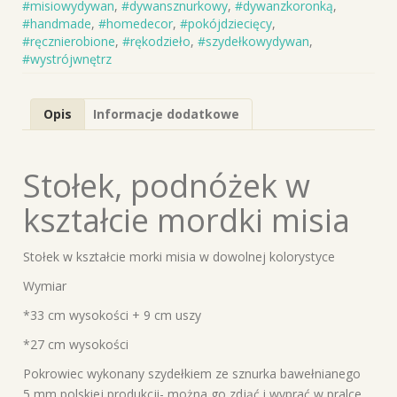
#misiowydywan
,
#dywansznurkowy
,
#dywanzkoronką
,
mordki
#handmade
,
#homedecor
,
#pokójdziecięcy
,
misia
#ręcznierobione
,
#rękodzieło
,
#szydełkowydywan
,
#wystrójwnętrz
Opis
Informacje dodatkowe
Stołek, podnóżek w
kształcie mordki misia
Stołek w kształcie morki misia w dowolnej kolorystyce
Wymiar
*33 cm wysokości + 9 cm uszy
*27 cm wysokości
Pokrowiec wykonany szydełkiem ze sznurka bawełnianego
5 mm polskiej produkcji- można go zdjąć i wyprać w pralce