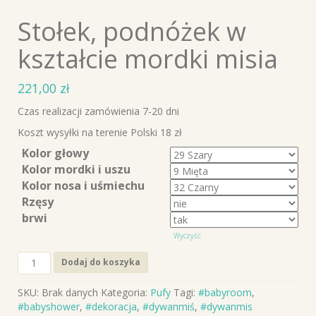
Stołek, podnóżek w
kształcie mordki misia
221,00
zł
Czas realizacji zamówienia 7-20 dni
Koszt wysyłki na terenie Polski 18 zł
Kolor głowy
Kolor mordki i uszu
Kolor nosa i uśmiechu
Rzęsy
brwi
Wyczyść
ilość
Dodaj do koszyka
Stołek,
podnóżek
SKU:
Brak danych
Kategoria:
Pufy
Tagi:
#babyroom
,
w
#babyshower
,
#dekoracja
,
#dywanmiś
,
#dywanmis
kształcie