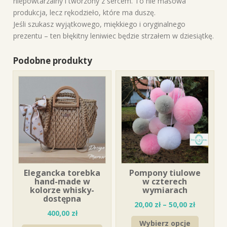
niepowtarzalny i tworzony z sercem. To nie masowa
produkcja, lecz rękodzieło, które ma duszę.
Jeśli szukasz wyjątkowego, miękkiego i oryginalnego
prezentu – ten błękitny leniwiec będzie strzałem w dziesiątkę.
Podobne produkty
Elegancka torebka
Pompony tiulowe
hand-made w
w czterech
kolorze whisky-
wymiarach
dostępna
20,00
zł
–
50,00
zł
400,00
zł
Wybierz opcje