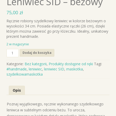
Leniwiec SID – beżowy
75,00
zł
Ręcznie robiony szydełkowy leniwiec w kolorze beżowym o
wysokości 34 cm. Posiada elastyczne rączki (26 cm), dzięki
którym można zawiesić go przy łóżeczku. Idealny, unikatowy
prezent handmade.
2 w magazynie
ilość
Dodaj do koszyka
Ręcznie
robiona
Kategorie:
Bez kategorii
,
Produkty dostępne od ręki
Tagi:
szydełkowa
#handmade
,
leniwiec
,
leniwiec SID
,
maskotka
,
maskotka
szydełkowamaskotka
Leniwiec
SID
–
Opis
beżowy
Poznaj wyjątkowego, ręcznie wykonanego szydełkowego
leniwca w subtelnym odcieniu beżu. To urocza,
dopracowana w każdym detalu maskotka, która zachwyca